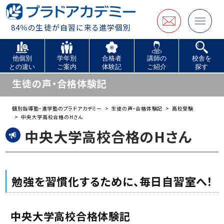
84％の生徒が自習に来る進学個別
他個別
学年別
合格者
講師の
校舎を
との違い
ご案内
体験記
ご紹介
探す
生徒の声・合格体験記
個別指導塾・進学塾のプラドアカデミー
生徒の声・合格体験記
高校受験
中央大学高校合格のHさん
中央大学高校合格のHさん
勉強を習慣化するために、毎日自習室へ！
中央大学高校合格体験記