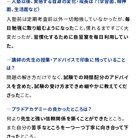
―入塾以後、実感する自身の変化・成長は？（学習面、精神
面、生活面など）
入塾前は定期考査前以外一切勉強していなかったが、
毎
日勉強に取り組むようになった
こと。慣れるまですごく大
変だったが、
習慣化するために自習室を毎日利用してい
た。
―
講師の先生の授業・アドバイスで印象に残っていること
は？
問題の解き方だけでなく、
試験での時間配分のアドバイ
スを含めた、試験の受け方まできめ細やかに教えてくだ
さった
こと。
―
プラドアカデミーの良かったところは？
何より
先生と強い信頼関係を築くことができた
ところ。
また自分の
苦手なところを一つ一つ丁寧に向き合って下
さった
ところ。