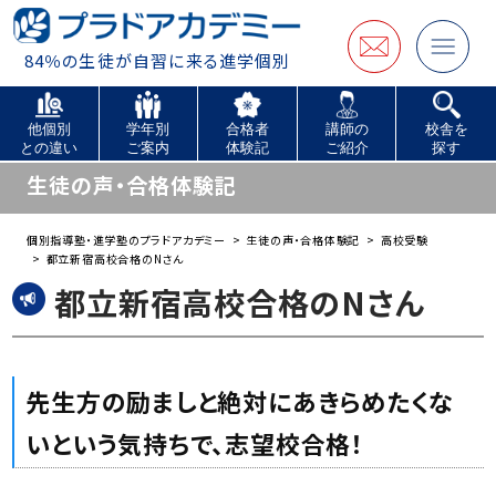
84％の生徒が自習に来る進学個別
他個別
学年別
合格者
講師の
校舎を
との違い
ご案内
体験記
ご紹介
探す
生徒の声・合格体験記
個別指導塾・進学塾のプラドアカデミー
生徒の声・合格体験記
高校受験
都立新宿高校合格のNさん
都立新宿高校合格のNさん
先生方の励ましと絶対にあきらめたくな
いという気持ちで、志望校合格！