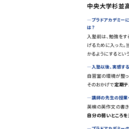
中央大学杉並
―プラドアカデミー
は？
入塾前は、勉強をす
げるために入った。
かるようにするとい
―入塾以後、実感する
自習室の環境が整っ
そのおかげで
定期テ
―
講師の先生の授業
英検の英作文の書き
自分の弱いところを
―
プラドアカデミー