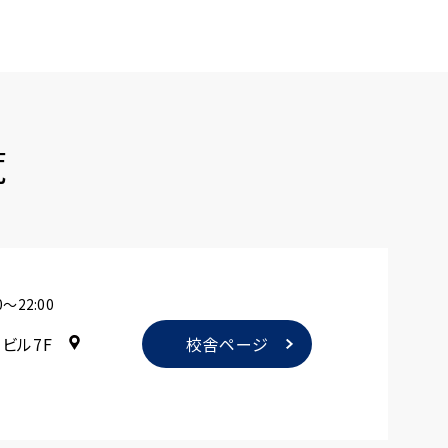
覧
〜22:00
みビル7F
校舎ページ