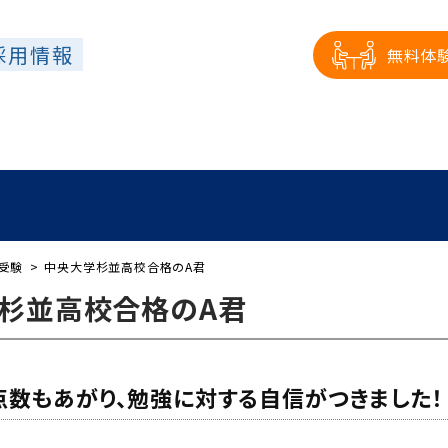
採用情報
無料体
室
講師陣
コース
授業料
合格体験記
受験
中央大学杉並高校合格のA君
杉並高校合格のA君
点数もあがり、勉強に対する自信がつきました！