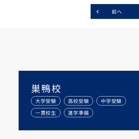
前へ
巣鴨校
大学受験
高校受験
中学受験
一貫校生
進学準備