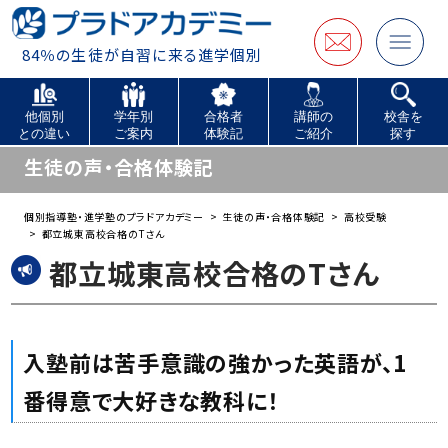
84％の生徒が自習に来る進学個別
他個別
学年別
合格者
講師の
校舎を
との違い
ご案内
体験記
ご紹介
探す
生徒の声・合格体験記
個別指導塾・進学塾のプラドアカデミー
生徒の声・合格体験記
高校受験
都立城東高校合格のTさん
都立城東高校合格のTさん
入塾前は苦手意識の強かった英語が、1
番得意で大好きな教科に！