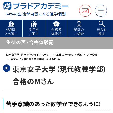
84％の生徒が自習に来る進学個別
他個別
学年別
合格者
講師の
校舎を
との違い
ご案内
体験記
ご紹介
探す
生徒の声・合格体験記
個別指導塾・進学塾のプラドアカデミー
生徒の声・合格体験記
大学受験
東京女子大学（現代教養学部）合格のMさん
東京女子大学（現代教養学部）
合格のMさん
苦手意識のあった数学ができるように！