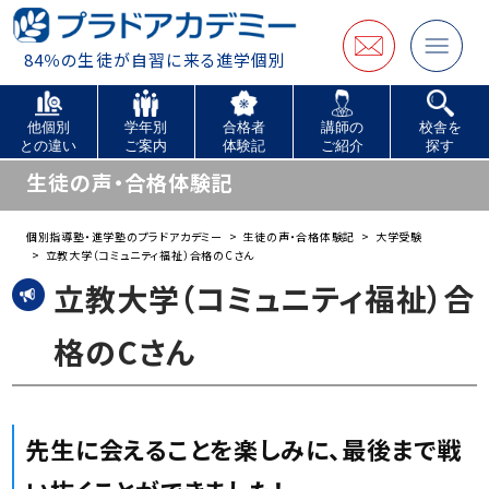
84％の生徒が自習に来る進学個別
他個別
学年別
合格者
講師の
校舎を
との違い
ご案内
体験記
ご紹介
探す
生徒の声・合格体験記
個別指導塾・進学塾のプラドアカデミー
生徒の声・合格体験記
大学受験
立教大学（コミュニティ福祉）合格のCさん
立教大学（コミュニティ福祉）合
格のCさん
先生に会えることを楽しみに、最後まで戦